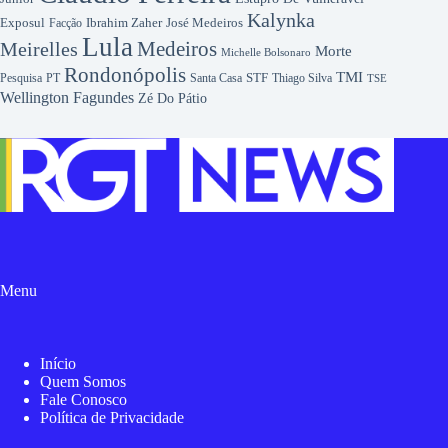
Kalynka
Exposul
Ibrahim Zaher
José Medeiros
Facção
Lula
Medeiros
Meirelles
Morte
Michelle Bolsonaro
Rondonópolis
TMI
Pesquisa
STF
Thiago Silva
PT
Santa Casa
TSE
Wellington Fagundes
Zé Do Pátio
Menu
Início
Quem Somos
Fale Conosco
Política de Privacidade