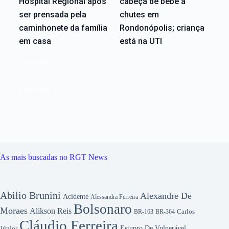
Hospital Regional após
cabeça de bebê a
ser prensada pela
chutes em
caminhonete da família
Rondonópolis; criança
em casa
está na UTI
Editoriais
Editoriais
As mais buscadas no RGT News
Abilio Brunini
Alexandre De
Acidente
Alessandra Ferreira
Bolsonaro
Moraes
Alikson Reis
Carlos
BR-163
BR-364
Cláudio Ferreira
Júnior
Estupro De Vulnerável