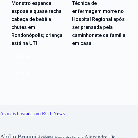
Monstro espanca
Técnica de
esposa e quase racha
enfermagem morre no
cabeça de bebê a
Hospital Regional após
chutes em
ser prensada pela
Rondonópolis; criança
caminhonete da família
está na UTI
em casa
Editoriais
Editoriais
As mais buscadas no RGT News
Abilio Brunini
Alexandre De
Acidente
Alessandra Ferreira