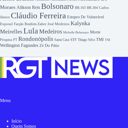
Bolsonaro
Moraes
Alikson Reis
Carlos
BR-163
BR-364
Cláudio Ferreira
Júnior
Estupro De Vulnerável
Kalynka
Exposul
Ibrahim Zaher
José Medeiros
Facção
Lula
Medeiros
Meirelles
Morte
Michelle Bolsonaro
Rondonópolis
TMI
Pesquisa
STF
Thiago Silva
PT
Santa Casa
TSE
Wellington Fagundes
Zé Do Pátio
Menu
Início
Quem Somos