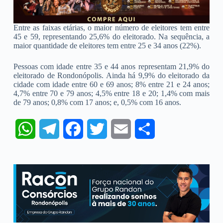
Entre as faixas etárias, o maior número de eleitores tem entre
45 e 59, representando 25,6% do eleitorado. Na sequência, a
maior quantidade de eleitores tem entre 25 e 34 anos (22%).
Pessoas com idade entre 35 e 44 anos representam 21,9% do
eleitorado de Rondonópolis. Ainda há 9,9% do eleitorado da
cidade com idade entre 60 e 69 anos; 8% entre 21 e 24 anos;
4,7% entre 70 e 79 anos; 4,5% entre 18 e 20; 1,4% com mais
de 79 anos; 0,8% com 17 anos; e, 0,5% com 16 anos.
W
T
F
T
E
S
h
e
a
w
m
h
a
l
c
i
a
a
t
e
e
t
i
r
s
g
b
t
l
e