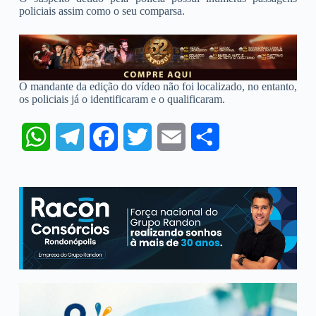
policiais assim como o seu comparsa.
O mandante da edição do vídeo não foi localizado, no entanto,
os policiais já o identificaram e o qualificaram.
W
T
F
T
E
S
h
e
a
w
m
h
a
l
c
i
a
a
t
e
e
t
i
r
s
g
b
t
l
e
A
r
o
e
p
a
o
r