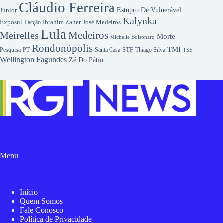
Cláudio Ferreira
Júnior
Estupro De Vulnerável
Kalynka
Exposul
Ibrahim Zaher
José Medeiros
Facção
Lula
Medeiros
Meirelles
Morte
Michelle Bolsonaro
Rondonópolis
TMI
Pesquisa
STF
Thiago Silva
PT
Santa Casa
TSE
Wellington Fagundes
Zé Do Pátio
Menu
Início
Quem Somos
Fale Conosco
Política de Privacidade