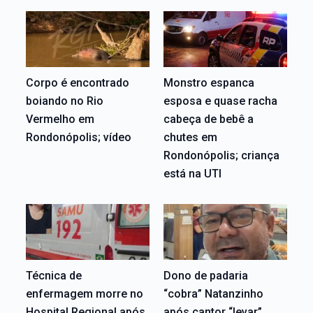
Corpo é encontrado
Monstro espanca
boiando no Rio
esposa e quase racha
Vermelho em
cabeça de bebê a
Rondonópolis; vídeo
chutes em
Rondonópolis; criança
está na UTI
Técnica de
Dono de padaria
enfermagem morre no
“cobra” Natanzinho
Hospital Regional após
após cantor “levar”