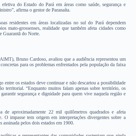
 efetiva do Estado do Pará em áreas como saúde, segurança e
istro”, afirma o gestor de Paranaíta.
oas residentes em áreas localizadas no sul do Pará dependem
ípios mato-grossenses, realidade que também afeta cidades como
e Guarantã do Norte.
(AlMT), Bruno Cardoso, avaliou que a audiência representou um
s concretas para os problemas enfrentados pela população da faixa
o entre os estados deve continuar e não descartou a possibilidade
o territorial. “Enquanto muitos falam apenas sobre território, os
é garantir segurança e dignidade para quem vive naquela região e
a de aproximadamente 22 mil quilômetros quadrados e afeta
e. O impasse tem origem em interpretações divergentes sobre a
es assinada pelos dois estados em 1900.
 políticas e representantes das comunidades sustentam que ainda