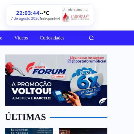
Um oferecimento:
--°C
22:03:46
7 de agosto 2026
Indisponível
ão
Vídeos
Curiosidades
ÚLTIMAS