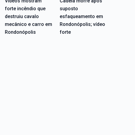
Vídeos mostram
Cadela morre após
forte incêndio que
suposto
destruiu cavalo
esfaqueamento em
mecânico e carro em
Rondonópolis; vídeo
Rondonópolis
forte