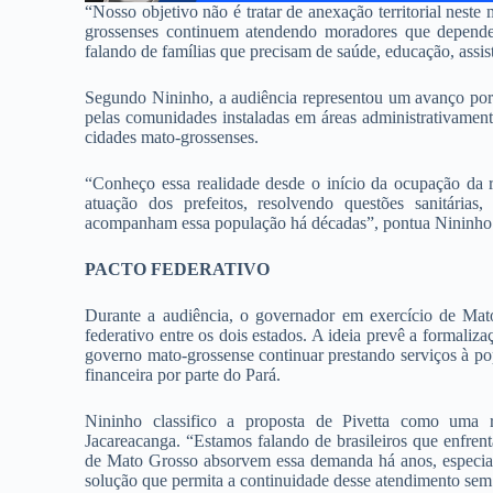
“Nosso objetivo não é tratar de anexação territorial nest
grossenses continuem atendendo moradores que depende
falando de famílias que precisam de saúde, educação, assist
Segundo Nininho, a audiência representou um avanço por 
pelas comunidades instaladas em áreas administrativamen
cidades mato-grossenses.
“Conheço essa realidade desde o início da ocupação da 
atuação dos prefeitos, resolvendo questões sanitárias,
acompanham essa população há décadas”, pontua Nininho
PACTO FEDERATIVO
Durante a audiência, o governador em exercício de Mat
federativo entre os dois estados. A ideia prevê a formali
governo mato-grossense continuar prestando serviços à po
financeira por parte do Pará.
Nininho classifico a proposta de Pivetta como uma 
Jacareacanga. “Estamos falando de brasileiros que enfrent
de Mato Grosso absorvem essa demanda há anos, especial
solução que permita a continuidade desse atendimento sem 