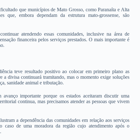
dificultado que municípios de Mato Grosso, como Paranaíta e Alta
dades que, embora dependam da estrutura mato-grossense, são
ntinuar atendendo essas comunidades, inclusive na área de
pensação financeira pelos serviços prestados. O mais importante é
ho.
iência teve resultado positivo ao colocar em primeiro plano as
re a divisa continuará tramitando, mas o momento exige soluções
ça, sanidade animal e tributação.
m avanço importante porque os estados aceitaram discutir uma
territorial continua, mas precisamos atender as pessoas que vivem
 ilustram a dependência das comunidades em relação aos serviços
 o caso de uma moradora da região cujo atendimento após o
.