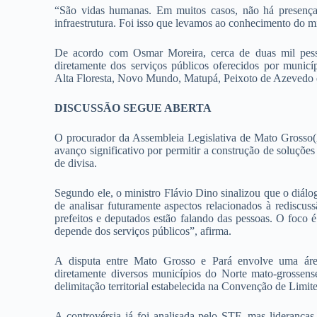
“São vidas humanas. Em muitos casos, não há presença
infraestrutura. Foi isso que levamos ao conhecimento do min
De acordo com Osmar Moreira, cerca de duas mil pess
diretamente dos serviços públicos oferecidos por munic
Alta Floresta, Novo Mundo, Matupá, Peixoto de Azevedo 
DISCUSSÃO SEGUE ABERTA
O procurador da Assembleia Legislativa de Mato Grosso
avanço significativo por permitir a construção de soluçõe
de divisa.
Segundo ele, o ministro Flávio Dino sinalizou que o diálog
de analisar futuramente aspectos relacionados à rediscussã
prefeitos e deputados estão falando das pessoas. O foco 
depende dos serviços públicos”, afirma.
A disputa entre Mato Grosso e Pará envolve uma áre
diretamente diversos municípios do Norte mato-grossens
delimitação territorial estabelecida na Convenção de Limit
A controvérsia já foi analisada pelo STF, mas lideranças