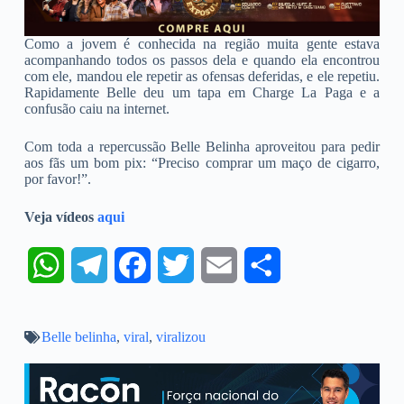
Como a jovem é conhecida na região muita gente estava
acompanhando todos os passos dela e quando ela encontrou
com ele, mandou ele repetir as ofensas deferidas, e ele repetiu.
Rapidamente Belle deu um tapa em Charge La Paga e a
confusão caiu na internet.
Com toda a repercussão Belle Belinha aproveitou para pedir
aos fãs um bom pix: “Preciso comprar um maço de cigarro,
por favor!”.
Veja vídeos
aqui
W
T
F
T
E
S
h
e
a
w
m
h
Belle belinha
a
l
,
viral
,
c
viralizou
i
a
a
t
e
e
t
i
r