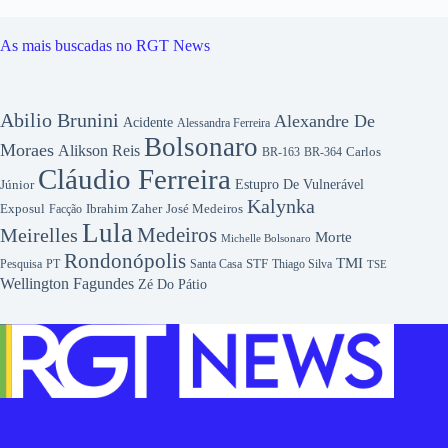
As mais buscadas no RGT News
Abilio Brunini
Alexandre De
Acidente
Alessandra Ferreira
Bolsonaro
Moraes
Alikson Reis
Carlos
BR-163
BR-364
Cláudio Ferreira
Júnior
Estupro De Vulnerável
Kalynka
Exposul
Ibrahim Zaher
José Medeiros
Facção
Lula
Medeiros
Meirelles
Morte
Michelle Bolsonaro
Rondonópolis
TMI
Pesquisa
STF
Thiago Silva
PT
Santa Casa
TSE
Wellington Fagundes
Zé Do Pátio