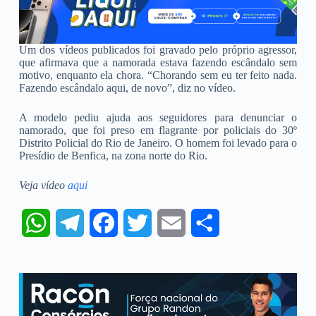
Um dos vídeos publicados foi gravado pelo próprio agressor,
que afirmava que a namorada estava fazendo escândalo sem
motivo, enquanto ela chora. “Chorando sem eu ter feito nada.
Fazendo escândalo aqui, de novo”, diz no vídeo.
A modelo pediu ajuda aos seguidores para denunciar o
namorado, que foi preso em flagrante por policiais do 30º
Distrito Policial do Rio de Janeiro. O homem foi levado para o
Presídio de Benfica, na zona norte do Rio.
Veja vídeo
aqui
W
T
F
T
E
S
h
e
a
w
m
h
a
l
c
i
a
a
t
e
e
t
i
r