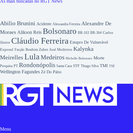
As mais buscadas no RGT News
Abilio Brunini
Alexandre De
Acidente
Alessandra Ferreira
Bolsonaro
Moraes
Alikson Reis
Carlos
BR-163
BR-364
Cláudio Ferreira
Júnior
Estupro De Vulnerável
Kalynka
Exposul
Ibrahim Zaher
José Medeiros
Facção
Lula
Medeiros
Meirelles
Morte
Michelle Bolsonaro
Rondonópolis
TMI
Pesquisa
STF
Thiago Silva
PT
Santa Casa
TSE
Wellington Fagundes
Zé Do Pátio
Menu