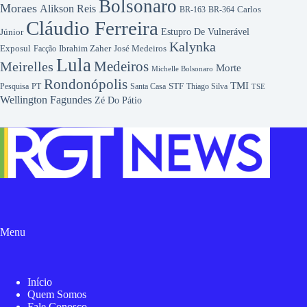
Bolsonaro
Moraes
Alikson Reis
Carlos
BR-163
BR-364
Cláudio Ferreira
Júnior
Estupro De Vulnerável
Kalynka
Exposul
Ibrahim Zaher
José Medeiros
Facção
Lula
Medeiros
Meirelles
Morte
Michelle Bolsonaro
Rondonópolis
TMI
Pesquisa
STF
Thiago Silva
PT
Santa Casa
TSE
Wellington Fagundes
Zé Do Pátio
Menu
Início
Quem Somos
Fale Conosco