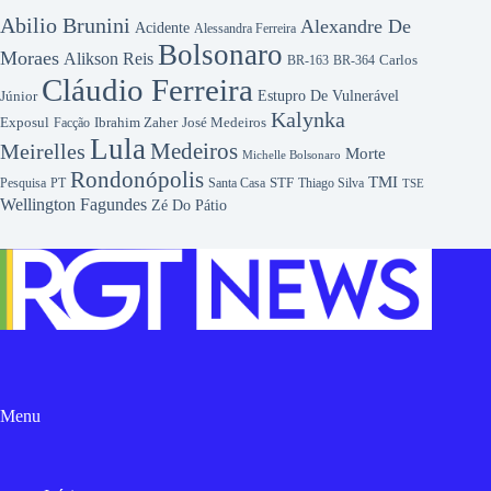
Abilio Brunini
Alexandre De
Acidente
Alessandra Ferreira
Bolsonaro
Moraes
Alikson Reis
Carlos
BR-163
BR-364
Cláudio Ferreira
Júnior
Estupro De Vulnerável
Kalynka
Exposul
Ibrahim Zaher
José Medeiros
Facção
Lula
Medeiros
Meirelles
Morte
Michelle Bolsonaro
Rondonópolis
TMI
Pesquisa
STF
Thiago Silva
PT
Santa Casa
TSE
Wellington Fagundes
Zé Do Pátio
Menu