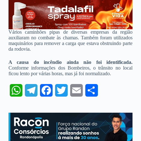
Vários caminhões pipas de diversas empresas da região
auxiliaram no combate às chamas. Também foram utilizados
maquinários para remover a carga que estava obstruindo parte
da rodovia.
A causa do incêndio ainda não foi identificada.
Conforme informações dos Bombeiros, o trânsito no local
ficou lento por várias horas, mas já foi normalizado.
W
T
F
T
E
S
h
e
a
w
m
h
a
l
c
i
a
a
t
e
e
t
i
r
s
g
b
t
l
e