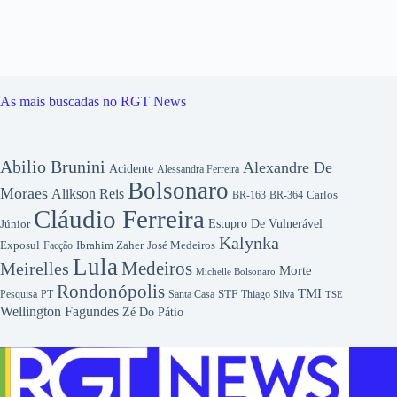
As mais buscadas no RGT News
Abilio Brunini
Alexandre De
Acidente
Alessandra Ferreira
Bolsonaro
Moraes
Alikson Reis
Carlos
BR-163
BR-364
Cláudio Ferreira
Júnior
Estupro De Vulnerável
Kalynka
Exposul
Ibrahim Zaher
José Medeiros
Facção
Lula
Medeiros
Meirelles
Morte
Michelle Bolsonaro
Rondonópolis
TMI
Pesquisa
STF
Thiago Silva
PT
Santa Casa
TSE
Wellington Fagundes
Zé Do Pátio